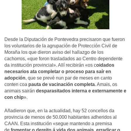
Desde la Diputación de Pontevedra precisaron que fueron
los voluntarios de la agrupación de Protección Civil de
Moraña los que dieron aviso del hallazgo de los
cachorros,
«que foron trasladados ao Centro dependente
da institución provincial»
. Allí recibirán «
os c
oidados
necesarios ata completar o proceso para saír en
adopción
, que se prevé nun par de meses en canto
conten coa
pauta de vacinación completa
. Amais, os
animais sairán
desparasitados interna e externamente e
con chip
»
.
Añadieron que, en la actualidad, hay 52 concellos da
provincia de menos de 50.000 habitantes adheridos al
CAAN. Esta institución
«segue mantendo a premisa
de
fomentar o dereito á vida dos animais, erradicar o