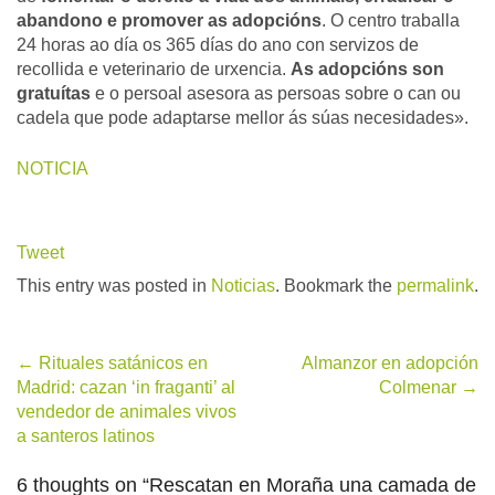
abandono e promover as adopcións
. O centro traballa
24 horas ao día os 365 días do ano con servizos de
recollida e veterinario de urxencia.
As adopcións son
gratuítas
e o persoal asesora as persoas sobre o can ou
cadela que pode adaptarse mellor ás súas necesidades»
.
NOTICIA
Tweet
This entry was posted in
Noticias
. Bookmark the
permalink
.
Post
←
Rituales satánicos en
Almanzor en adopción
Madrid: cazan ‘in fraganti’ al
Colmenar
→
navigation
vendedor de animales vivos
a santeros latinos
6 thoughts on “
Rescatan en Moraña una camada de