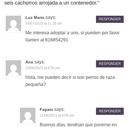
seis cachorros arrojada a un contenedor.
”
says:
Luz Maria
RESPONDER
24/07/2023 at 11:28 am
Me interesa adoptar a uno, si pueden por favor
llamen al 616854291
says:
Ana
RESPONDER
10/08/2023 at 6:58 pm
Hola, me pueden decir si son perros de raza
pequeña?
says:
Fapam
RESPONDER
11/08/2023 at 8:09 am
Buenos días, tendrian que ponerse en