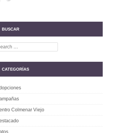
BUSCAR
earch
r:
CATEGORÍAS
dopciones
ampañas
entro Colmenar Viejo
estacado
atos