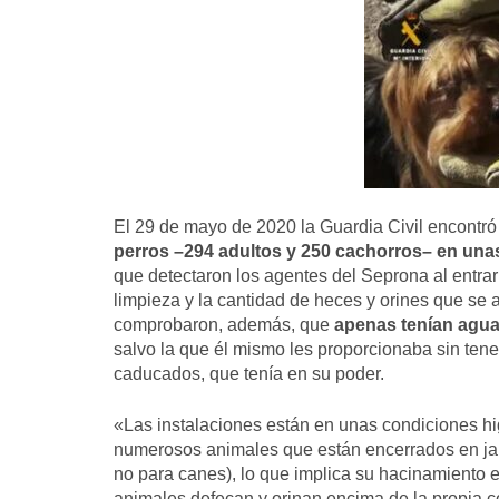
El 29 de mayo de 2020 la Guardia Civil encontr
perros –294 adultos y 250 cachorros– en unas
que detectaron los agentes del Seprona al entrar 
limpieza y la cantidad de heces y orines que se
comprobaron, además, que
apenas tenían agua 
salvo la que él mismo les proporcionaba sin ten
caducados, que tenía en su poder.
«Las instalaciones están en unas condiciones hi
numerosos animales que están encerrados en jau
no para canes), lo que implica su hacinamiento e
animales defecan y orinan encima de la propia com