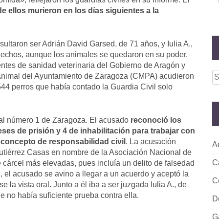
de ellos murieron en los días siguientes a la
sultaron ser Adrián David Garsed, de 71 años, y Iulia A.,
 hechos, aunque los animales se quedaron en su poder.
ntes de sanidad veterinaria del Gobierno de Aragón y
S
 Animal del Ayuntamiento de Zaragoza (CMPA) acudieron
fo
544 perros que había contado la Guardia Civil solo
nal número 1 de Zaragoza. El acusado
reconoció los
s de prisión y 4 de inhabilitación para trabajar con
 concepto de responsabilidad civil
. La acusación
A
 Gutiérrez Casas en nombre de la Asociación Nacional de
C
cárcel más elevadas, pues incluía un delito de falsedad
e, el acusado se avino a llegar a un acuerdo y aceptó la
C
a vista oral. Junto a él iba a ser juzgada Iulia A., de
e no había suficiente prueba contra ella.
D
G