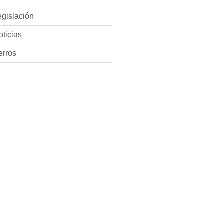
egislación
oticias
erros