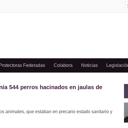
S
f
Protectoras Federadas
Colabora
Noticias
Legislació
enía 544 perros hacinados en jaulas de
los animales, que estaban en precario estado sanitario y