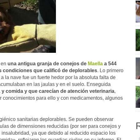
ó en
una antigua granja de conejos de
Maella
a 544
 condiciones que calificó de deplorables
. Lo primero
a la nave fue un fuerte hedor por la absoluta falta de
 acumulaban en las jaulas y en el suelo. Enseguida
y comida y que carecían de atención veterinaria
,
er conocimientos para ello y con medicamentos, algunos
giénico sanitarias deplorables. Se pueden observar
las de dimensiones reducidas (por ser para conejos y
 insalubridad, ya que debido al reducido espacio los
ida», reflejaron los guardias civiles en su informe. El