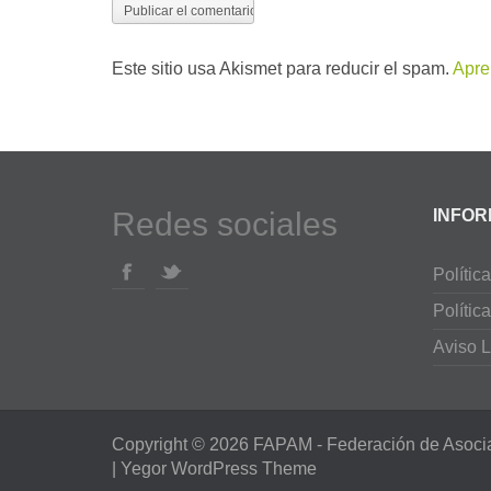
Este sitio usa Akismet para reducir el spam.
Apre
Redes sociales
INFOR
Polític
Polític
Aviso L
Copyright © 2026
FAPAM
- Federación de Asoci
|
Yegor WordPress Theme