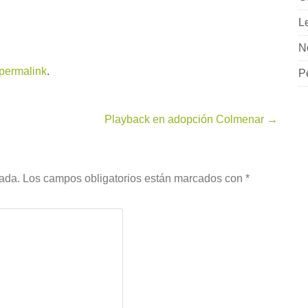
L
N
permalink
.
P
Playback en adopción Colmenar
→
cada.
Los campos obligatorios están marcados con
*