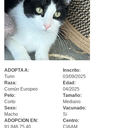
ADOPTA A:
Inscrito:
Turin
03/09/2025
Raza:
Edad:
Común Europeo
04/2025
Pelo:
Tamaño:
Corto
Mediano
Sexo:
Vacunado:
Macho
Si
ADOPCION EN:
Centro:
91 846 75 40
CIAAM