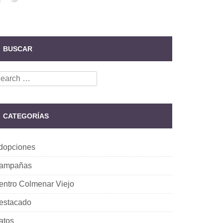
BUSCAR
earch
r:
CATEGORÍAS
dopciones
ampañas
entro Colmenar Viejo
estacado
atos