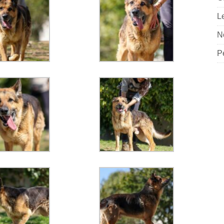
L
N
P