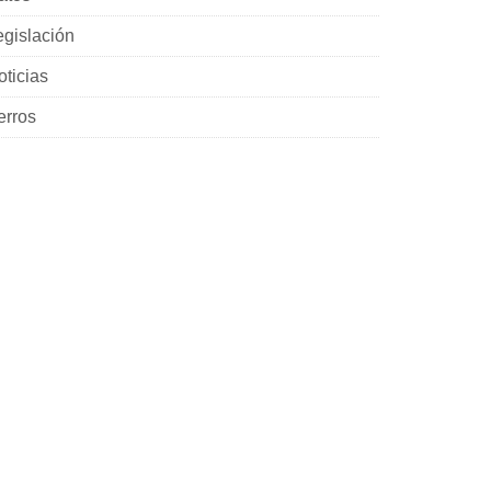
egislación
oticias
erros