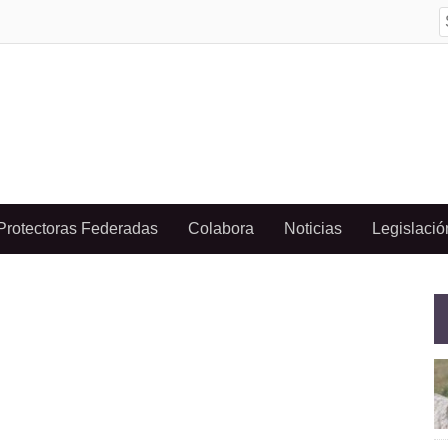
S
f
Protectoras Federadas
Colabora
Noticias
Legislació